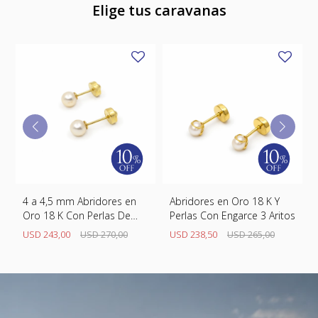
Elige tus caravanas
en
Abridores en Oro 18 K Y
Abridores en Oro 18 K N°2
Perlas Con Engarce 3 Aritos
USD
274,50
USD
305,00
USD
238,50
USD
265,00