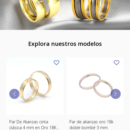
Explora nuestros modelos
nta
Par de alianzas oro 18k
Par de alianzas cinta
ro 18K
doble bombé 3 mm.
especial 2 mm oro 18k