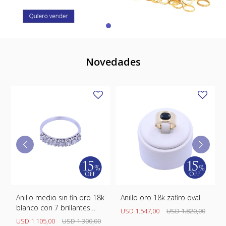
SWATCH
Llaveros
Pendientes y medallas
TISSOT
BULGARI
Marcadores de libros
Prendedores
CARTIER
Caravanas perlas
Pulseras
Novedades
CHOPARD
JAEGER-LECOULTRE
LONGINES
MOVADO
OMEGA
OTRAS MARCAS RELOJES
ROLEX
k
Anillo oro 18k zafiro oval.
Anillo medio sin fin oro 18k
blanco con esmeraldas y
TAG HEUER
USD
1.547,00
USD
1.820,00
brillantes.
USD
2.470,00