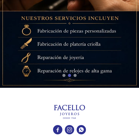


