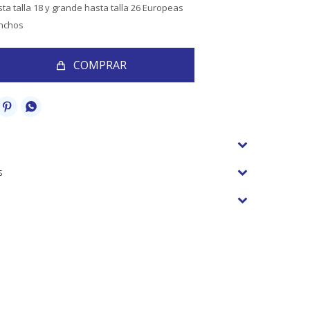
sta talla 18 y grande hasta talla 26 Europeas
anchos
COMPRAR


s