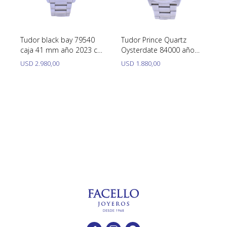
SWATCH
Llaveros
Pendientes y medallas
TISSOT
BULGARI
Marcadores de libros
Prendedores
Tudor black bay 79540
Tudor Prince Quartz
CARTIER
caja 41 mm año 2023 con
Oysterdate 84000 año
Caravanas perlas
Pulseras
papeles. Excelente
1989 caja 34 mm acero
USD
2.980,00
USD
1.880,00
CHOPARD
condición.
inoxidable.
JAEGER-LECOULTRE
LONGINES
MOVADO
OMEGA
OTRAS MARCAS RELOJES
ROLEX
TAG HEUER