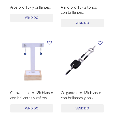
SWATCH
Aros oro 18k y brillantes.
Anillo oro 18k 2 tonos
Llaveros
Pendientes y medallas
con brillantes.
TISSOT
BULGARI
Marcadores de libros
Prendedores
VENDIDO
VENDIDO
CARTIER
Caravanas perlas
Pulseras
CHOPARD
JAEGER-LECOULTRE
LONGINES
MOVADO
OMEGA
OTRAS MARCAS RELOJES
Caravanas oro 18k blanco
Colgante oro 18k blanco
ROLEX
con brillantes y zafiros
con brillantes y onix.
oval.
TAG HEUER
VENDIDO
VENDIDO