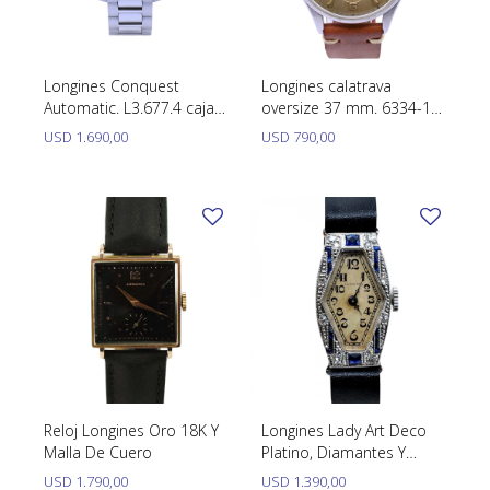
SWATCH
Llaveros
Pendientes y medallas
TISSOT
BULGARI
Marcadores de libros
Prendedores
Longines Conquest
Longines calatrava
CARTIER
Automatic. L3.677.4 caja
oversize 37 mm. 6334-13
Caravanas perlas
Pulseras
41 mm año 2020
movimiento manual año
USD
1.690,00
USD
790,00
CHOPARD
aproximadamente.
1957.
JAEGER-LECOULTRE
LONGINES
MOVADO
OMEGA
OTRAS MARCAS RELOJES
ROLEX
Reloj Longines Oro 18K Y
Longines Lady Art Deco
Malla De Cuero
Platino, Diamantes Y
TAG HEUER
Piedras Azules. Año
USD
1.790,00
USD
1.390,00