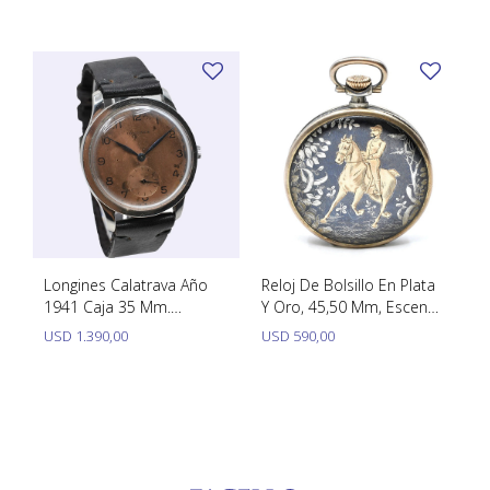
1929'S Calibre 745.
TUDOR
VACHERON & CONSTANTIN
Longines Calatrava Año
Reloj De Bolsillo En Plata
1941 Caja 35 Mm.
Y Oro, 45,50 Mm, Escena
Maravillosa Esfera Rosa
De Caballo Y Jinete
USD
1.390,00
USD
590,00