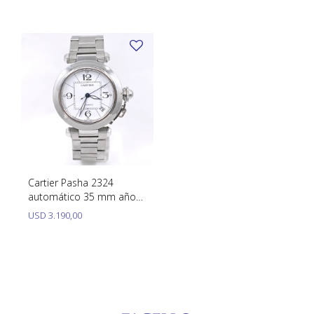
inoxidable con caja y
2024 con caja, papeles y
TUDOR
papeles
malla de cuero.
VACHERON & CONSTANTIN
Cartier Pasha 2324
automático 35 mm año
2005 aproximadamente
USD
3.190,00