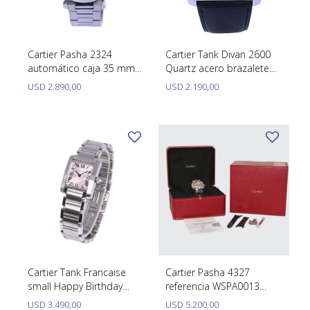
SWATCH
Llaveros
Pendientes y medallas
TISSOT
BULGARI
Marcadores de libros
Prendedores
Cartier Pasha 2324
Cartier Tank Divan 2600
CARTIER
automático caja 35 mm
Quartz acero brazalete
Caravanas perlas
Pulseras
año 2005
de cuero.
USD
2.890,00
USD
2.190,00
CHOPARD
aproximadamente.
JAEGER-LECOULTRE
LONGINES
MOVADO
OMEGA
OTRAS MARCAS RELOJES
ROLEX
Cartier Tank Francaise
Cartier Pasha 4327
small Happy Birthday
referencia WSPA0013
TAG HEUER
W51031Q3 Acero
automático 35 mm. año
USD
3.490,00
USD
5.200,00