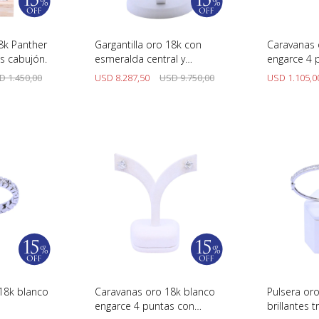
8k Panther
Gargantilla oro 18k con
Caravanas 
es cabujón.
esmeralda central y
engarce 4 
brillantes.
brillantes.
D
1.450,00
USD
8.287,50
USD
9.750,00
USD
1.105,0
o 18k blanco
Caravanas oro 18k blanco
Pulsera or
engarce 4 puntas con
brillantes t