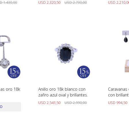
brillantes.
redondos.
D
1.430,00
USD
2.320,50
USD
2.730,00
USD
2.210,0
uas oro 18k
Anillo oro 18k blanco con
Caravanas 
zafiro azul oval y brillantes.
con brillant
USD
2.541,50
USD
2.990,00
USD
994,50
DO