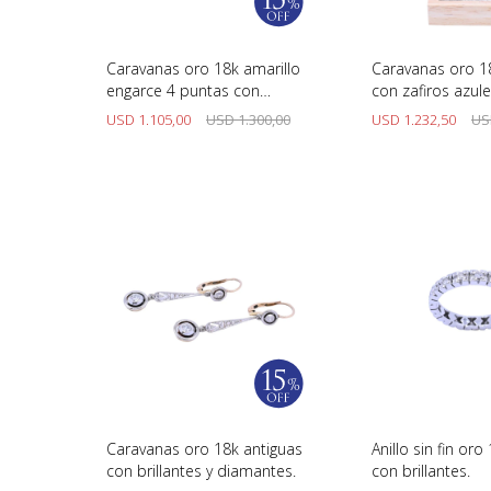
Caravanas oro 18k amarillo
Caravanas oro 1
engarce 4 puntas con
con zafiros azul
brillantes.
USD
1.105,00
USD
1.300,00
USD
1.232,50
US
Caravanas oro 18k antiguas
Anillo sin fin or
con brillantes y diamantes.
con brillantes.