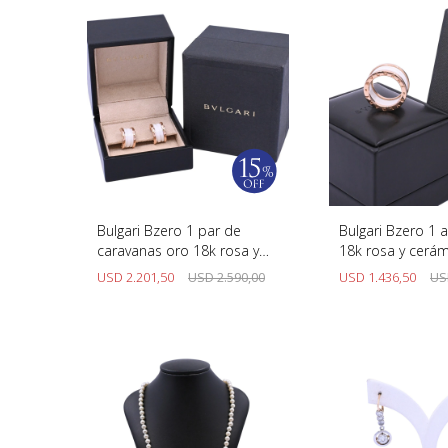
Bulgari Bzero 1 par de
Bulgari Bzero 1 a
caravanas oro 18k rosa y
18k rosa y cerám
cerámica blanca con
con estuche origi
USD
2.201,50
USD
2.590,00
USD
1.436,50
US
estuche original.