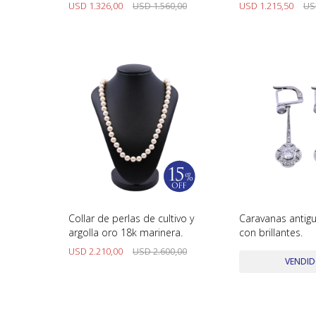
USD
1.326,00
USD
1.560,00
USD
1.215,50
US
Collar de perlas de cultivo y
Caravanas antig
argolla oro 18k marinera.
con brillantes.
USD
2.210,00
USD
2.600,00
VENDI