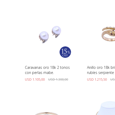
Caravanas oro 18k 2 tonos
Anillo oro 18k bri
con perlas mabe.
rubíes serpiente
punzones.
USD
1.105,00
USD
1.300,00
USD
1.215,50
US