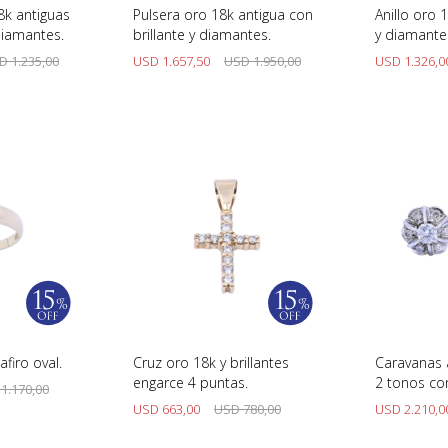
8k antiguas
Pulsera oro 18k antigua con
Anillo oro 
 diamantes.
brillante y diamantes.
y diamante
D
1.235,00
USD
1.657,50
USD
1.950,00
USD
1.326,0
afiro oval.
Cruz oro 18k y brillantes
Caravanas 
engarce 4 puntas.
2 tonos con
1.170,00
USD
663,00
USD
780,00
USD
2.210,0