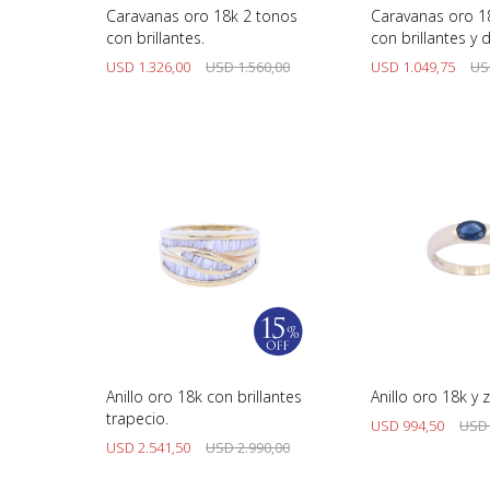
Caravanas oro 18k 2 tonos
Caravanas oro 1
con brillantes.
con brillantes y
USD
1.326,00
USD
1.560,00
USD
1.049,75
US
Anillo oro 18k con brillantes
Anillo oro 18k y z
trapecio.
USD
994,50
USD
USD
2.541,50
USD
2.990,00