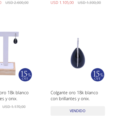
0
USD
2.600,00
USD
1.105,00
USD
1.300,00
oro 18k blanco
Colgante oro 18k blanco
es y onix.
con brillantes y onix.
USD
1.170,00
VENDIDO