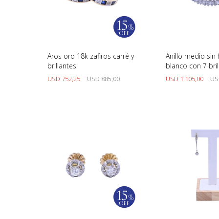
Aros oro 18k zafiros carré y
Anillo medio sin 
brillantes
blanco con 7 bril
engarce 4 puntas
USD
752,25
USD
885,00
USD
1.105,00
US