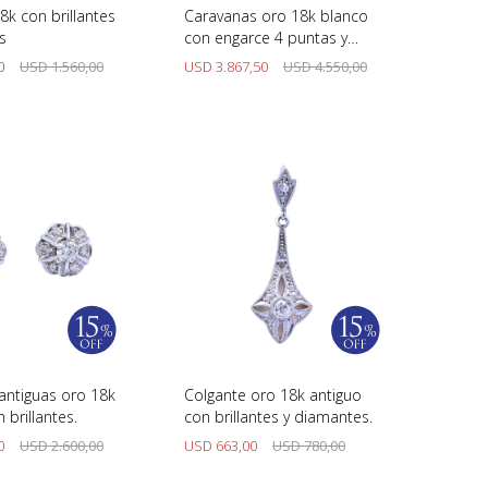
18k con brillantes
Caravanas oro 18k blanco
s
con engarce 4 puntas y
brillantes.
0
USD
1.560,00
USD
3.867,50
USD
4.550,00
antiguas oro 18k
Colgante oro 18k antiguo
 brillantes.
con brillantes y diamantes.
0
USD
2.600,00
USD
663,00
USD
780,00