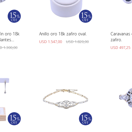
fin oro 18k
Anillo oro 18k zafiro oval.
Caravanas 
lantes
zafiro.
USD
1.547,00
USD
1.820,00
.
D
1.300,00
USD
497,25