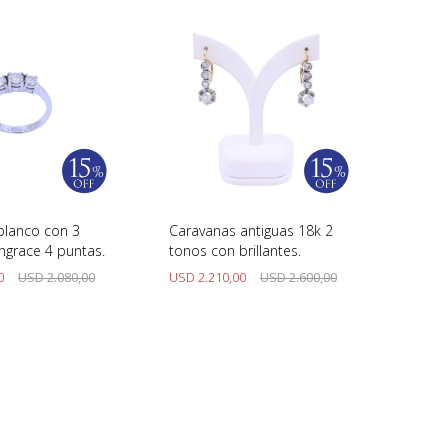
 blanco con 3
Caravanas antiguas 18k 2
engrace 4 puntas.
tonos con brillantes.
0
USD
2.080,00
USD
2.210,00
USD
2.600,00