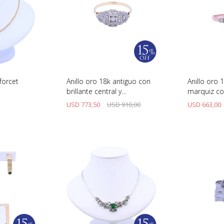
forcet
Anillo oro 18k antiguo con
Anillo oro 
brillante central y
marquiz co
diamantes.
USD
773,50
USD
910,00
USD
663,00