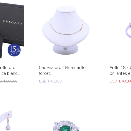
nillo oro
Cadena oro 18k amarillo
Anillo 18 k
ica blanca
forcet.
brillantes 
nal.
D
1.690,00
USD
1.400,00
USD
1.768,0