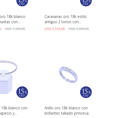
oro 18k blanco
Caravanas oro 18k estilo
puntas con
antiguo 2 tonos con
brillantes.
0
USD
1.300,00
USD
3.315,00
USD
3.900,00
o 18k blanco con
Anillo oro 18k blanco con
rapecio y
brillantes tallado princesa.