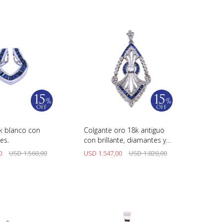
8k blanco con
Colgante oro 18k antiguo
es.
con brillante, diamantes y
zafiros sintéticos.
0
USD
1.560,00
USD
1.547,00
USD
1.820,00