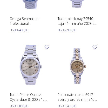
Omega Seamaster
Tudor black bay 79540
Professional
caja 41 mm año 2023 con
210.30.42.20.06.001 caja
papeles. Excelente
USD
4.480,00
USD
2.980,00
42 mm. Año 2020
condición.
aproximadamente.
Excelente condición con
stickers.
Tudor Prince Quartz
Rolex date dama 6917
Oysterdate 84000 año
acero y oro 26 mm año
1989 caja 34 mm acero
1980
USD
1.880,00
USD
3.490,00