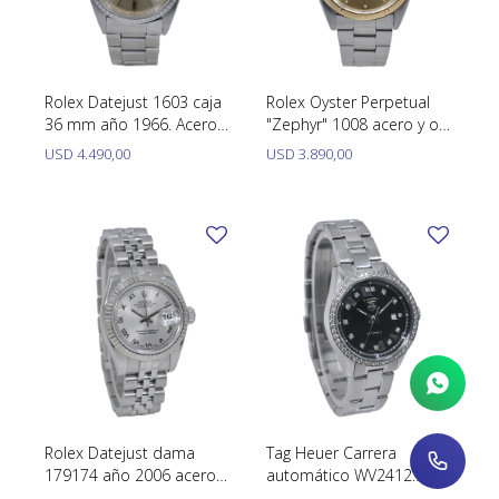
Rolex Datejust 1603 caja
Rolex Oyster Perpetual
36 mm año 1966. Acero
"Zephyr" 1008 acero y oro
Inoxidable
34 mm año 1963
USD
4.490,00
USD
3.890,00
Rolex Datejust dama
Tag Heuer Carrera
179174 año 2006 acero
automático WV2412
inoxidable con estuche
acero y brillantes 28 mm