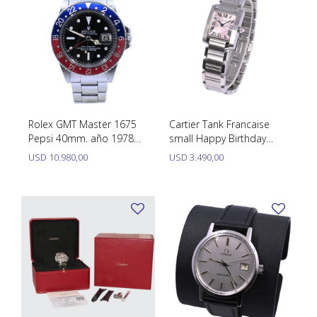
Rolex GMT Master 1675
Cartier Tank Francaise
Pepsi 40mm. año 1978
small Happy Birthday
acero inoxidable.
W51031Q3 Acero
USD
10.980,00
USD
3.490,00
inoxidable con caja y
papeles