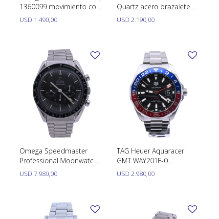
1360099 movimiento con
Quartz acero brazalete
calendario rápido, acero
de cuero.
USD
1.490,00
USD
2.190,00
35 mm año 1980.
Omega Speedmaster
TAG Heuer Aquaracer
Professional Moonwatch
GMT WAY201F-0
105.012-65 año 1965
automático calibre 7 gmt
USD
7.980,00
USD
2.980,00
calibre 321.
caja 43mm. Año 2021 con
estuche y papeles