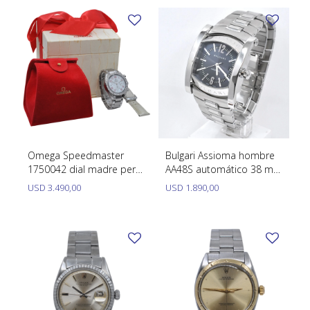
Omega Speedmaster
Bulgari Assioma hombre
1750042 dial madre perla
AA48S automático 38 mm
automático 39 mm, 2
acero inoxidable con
USD
3.490,00
USD
1.890,00
mallas y estuche.
estuche