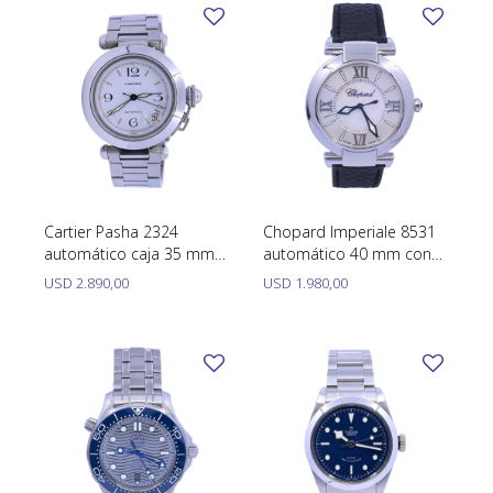
TUDOR
VACHERON & CONSTANTIN
Cartier Pasha 2324
Chopard Imperiale 8531
automático caja 35 mm
automático 40 mm con
año 2005
estuche y manuales
USD
2.890,00
USD
1.980,00
aproximadamente.