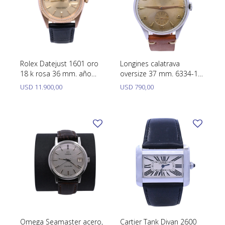
Rolex Datejust 1601 oro
Longines calatrava
18 k rosa 36 mm. año
oversize 37 mm. 6334-13
1970 brazalete cuero.
movimiento manual año
USD
11.900,00
USD
790,00
1957.
Omega Seamaster acero,
Cartier Tank Divan 2600