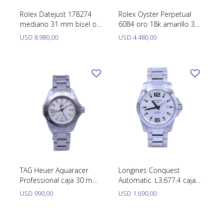
SWATCH
Rolex Datejust 178274
Rolex Oyster Perpetual
Llaveros
Pendientes y medallas
mediano 31 mm bisel oro
6084 oro 18k amarillo 34
TISSOT
BULGARI
18k blanco, año 2019 con
mm año 1951. Malla de
Marcadores de libros
Prendedores
USD
8.980,00
USD
4.480,00
caja y papeles.
cuero
CARTIER
Caravanas perlas
Pulseras
CHOPARD
JAEGER-LECOULTRE
LONGINES
MOVADO
OMEGA
OTRAS MARCAS RELOJES
TAG Heuer Aquaracer
Longines Conquest
Professional caja 30 mm
Automatic. L3.677.4 caja
ROLEX
acero inoxidable.
41 mm año 2020
USD
990,00
USD
1.690,00
aproximadamente.
TAG HEUER