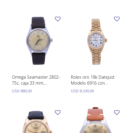
inoxidable.
Omega Seamaster 2802-
Rolex oro 18k Datejust
75c, caja 33 mm,
Modelo 6916 con
automático año 1950´s
calendario, 26 mm.
USD
880,00
USD
8.200,00