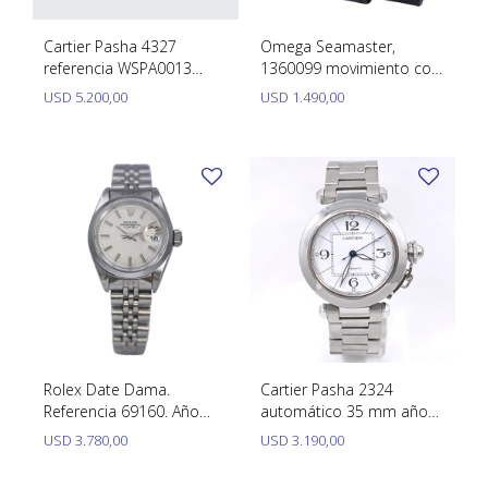
Cartier Pasha 4327
Omega Seamaster,
referencia WSPA0013
1360099 movimiento con
automático 35 mm. año
calendario rápido, acero
USD
5.200,00
USD
1.490,00
2024 con caja, papeles y
35 mm año 1980.
malla de cuero.
Rolex Date Dama.
Cartier Pasha 2324
Referencia 69160. Año
automático 35 mm año
1990. Acero Inoxidable.
2005 aproximadamente
USD
3.780,00
USD
3.190,00
Caja 26 Mm. Calendario
rápido.