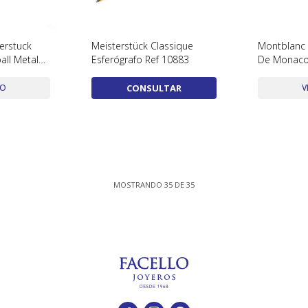
erstuck
Meisterstück Classique
Montblanc 
all Metal
Esferógrafo Ref 10883
De Monaco
Ballpoint C
Estuche Y 
DO
CONSULTAR
V
MOSTRANDO
35
DE
35