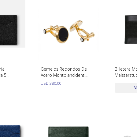
ial
Gemelos Redondos De
Billetera M
ra 5
Acero MontblancIdent.
Meisterstu
Número: 112902
USD
380,00
V