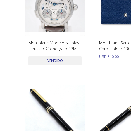
Montblanc Modelo Nicolas
Montblanc Sartor
Rieussec Cronografo 43Mm.
Card Holder 13
Ref.106487. Año 2020 Caja
USD
310,00
Y Papeles
VENDIDO