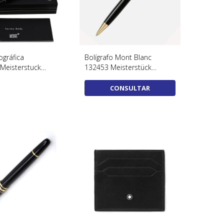
ográfica
Bolígrafo Mont Blanc
Meisterstuck
132453 Meisterstück
caja y papeles
dorado
CONSULTAR