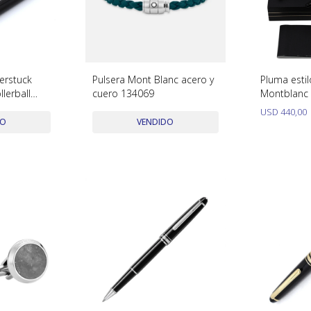
erstuck
Pulsera Mont Blanc acero y
Pluma estil
lerball
cuero 134069
Montblanc 
con caja y
usada con 
USD
440,00
DO
VENDIDO