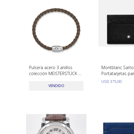
Pulsera acero 3 anillos
Montblanc Sartor
colección MEISTERSTÜCK en
Portatarjetas pa
cuero 133154
tarjetas
USD
375,00
VENDIDO