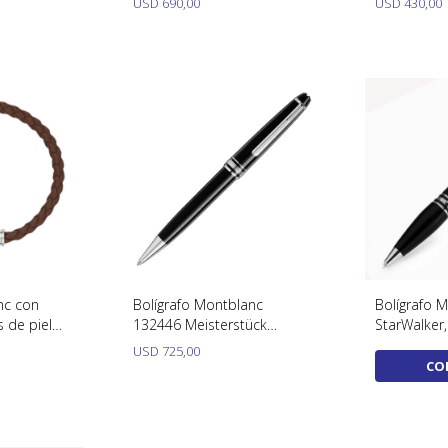
USD
690,00
USD
430,00
nc con
Bolígrafo Montblanc
Bolígrafo 
s de piel
132446 Meisterstück
StarWalker,
136001.
Classique
Negro, 118
USD
725,00
CO