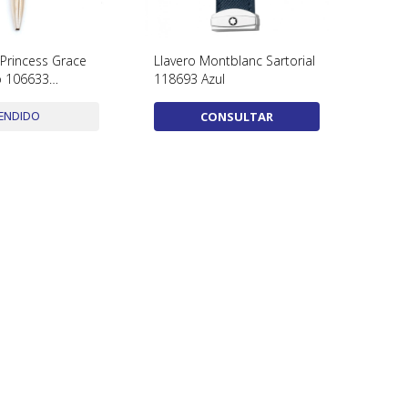
Princess Grace
Llavero Montblanc Sartorial
 106633
118693 Azul
olor Purple Con
Papeles
ENDIDO
CONSULTAR