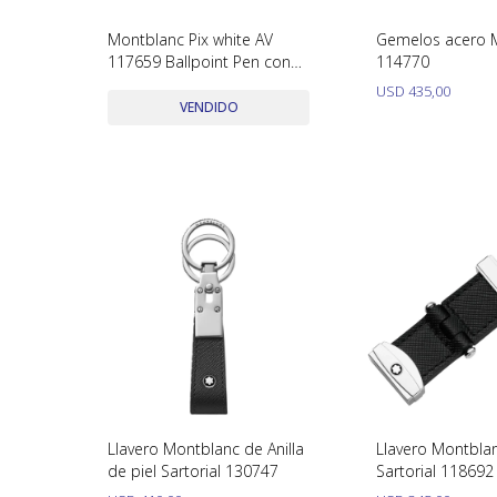
Montblanc Pix white AV
Gemelos acero 
117659 Ballpoint Pen con
114770
estuche y papeles
USD
435,00
VENDIDO
Llavero Montblanc de Anilla
Llavero Montblan
de piel Sartorial 130747
Sartorial 118692