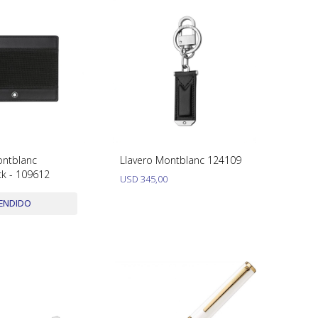
ontblanc
Llavero Montblanc 124109
ck - 109612
USD
345,00
ENDIDO