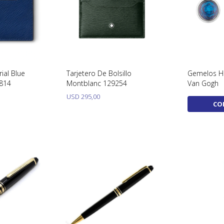
ial Blue
Tarjetero De Bolsillo
Gemelos H
0814
Montblanc 129254
Van Gogh
USD
295,00
CO