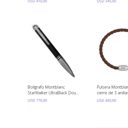
USD
410,00
USD
345,00
Bolígrafo Montblanc
Pulsera Montbla
StarWalker UltraBlack Doué
cierre de 3 anilla
126366
soft Referencia 
USD
770,00
USD
430,00