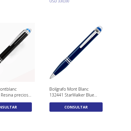
USD
330,00
Montblanc
Bolígrafo Mont Blanc
 Resina preciosa,
132441 StarWalker Blue
848
Planet
NSULTAR
CONSULTAR