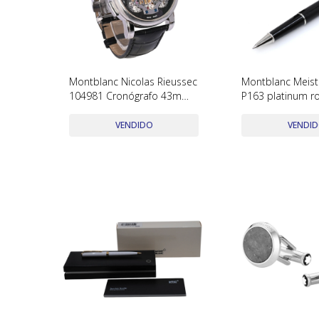
Montblanc Nicolas Rieussec
Montblanc Meist
104981 Cronógrafo 43mm.
P163 platinum rol
Acero inoxidable brazalete
serie XX1722244 
cuero.
papeles
VENDIDO
VENDI