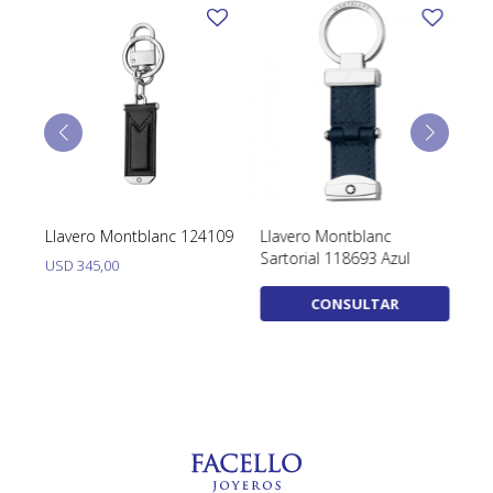
el
Llavero Montblanc 124109
Llavero Montblanc
Pu
Sartorial 118693 Azul
ci
USD
345,00
so
U
CONSULTAR