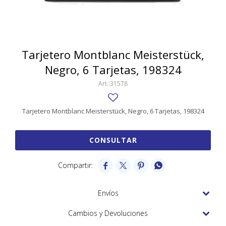
SWATCH
Llaveros
Pendientes y medallas
TISSOT
BULGARI
Marcadores de libros
Prendedores
CARTIER
Tarjetero Montblanc Meisterstück,
Caravanas perlas
Pulseras
Negro, 6 Tarjetas, 198324
CHOPARD
31578
JAEGER-LECOULTRE
LONGINES
Tarjetero Montblanc Meisterstück, Negro, 6 Tarjetas, 198324
MOVADO
CONSULTAR
OMEGA




OTRAS MARCAS RELOJES
ROLEX
Envíos
TAG HEUER
Cambios y Devoluciones