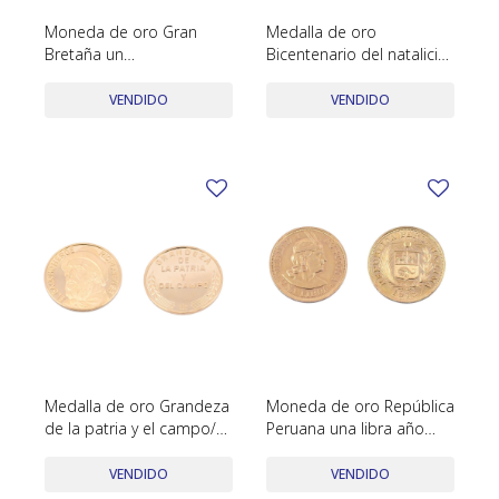
Moneda de oro Gran
Medalla de oro
Bretaña un
Bicentenario del natalicio
Soberano/Libra año 1958.
de Artigas 1764-1964.
VENDIDO
VENDIDO
Medalla de oro Grandeza
Moneda de oro República
de la patria y el campo/El
Peruana una libra año
gaucho héroe rioplatense.
1918.
VENDIDO
VENDIDO