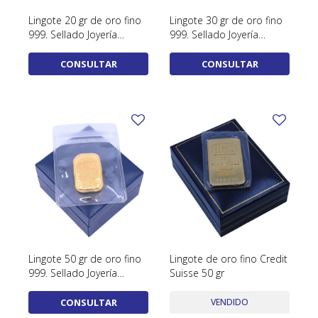
SWATCH
Lingote 20 gr de oro fino
Lingote 30 gr de oro fino
Llaveros
Pendientes y medallas
999. Sellado Joyería
999. Sellado Joyería
TISSOT
BULGARI
Facello
Facello
Marcadores de libros
Prendedores
CONSULTAR
CONSULTAR
CARTIER
Caravanas perlas
Pulseras
CHOPARD
JAEGER-LECOULTRE
LONGINES
MOVADO
OMEGA
OTRAS MARCAS RELOJES
Lingote 50 gr de oro fino
Lingote de oro fino Credit
ROLEX
999. Sellado Joyería
Suisse 50 gr
Facello
TAG HEUER
CONSULTAR
VENDIDO