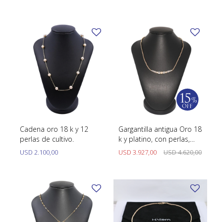
TUDOR
VACHERON & CONSTANTIN
Cadena oro 18 k y 12
Gargantilla antigua Oro 18
perlas de cultivo.
k y platino, con perlas,
brillantes y diamantes.
USD
2.100,00
USD
3.927,00
USD
4.620,00