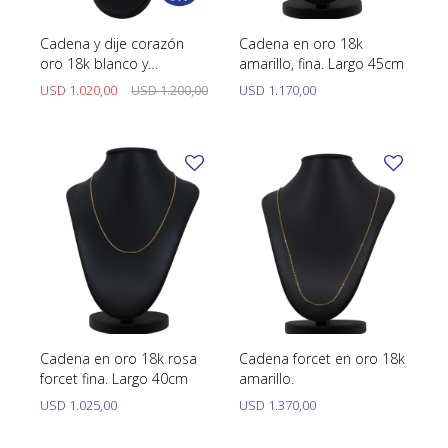
Cadena y dije corazón
Cadena en oro 18k
oro 18k blanco y
amarillo, fina. Largo 45cm
brillantes
USD
1.020,00
USD
1.200,00
USD
1.170,00
Cadena en oro 18k rosa
Cadena forcet en oro 18k
forcet fina. Largo 40cm
amarillo.
USD
1.025,00
USD
1.370,00