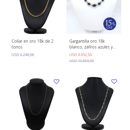
Collar en oro 18k de 2
Gargantilla oro 18k
tonos
blanco, zafiros azules y
brillantes
USD
6.240,00
USD
9.052,50
USD
10.650,00