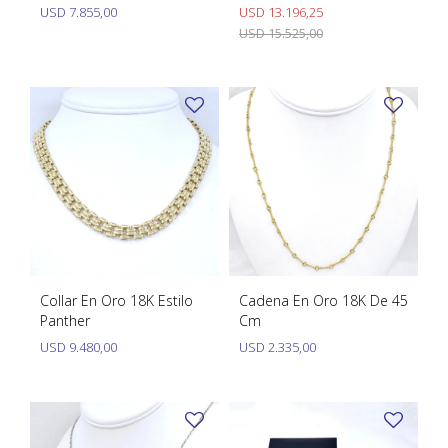
Marinero
USD
7.855,00
USD
13.196,25
USD
15.525,00
Collar En Oro 18K Estilo
Cadena En Oro 18K De 45
Panther
Cm
USD
9.480,00
USD
2.335,00