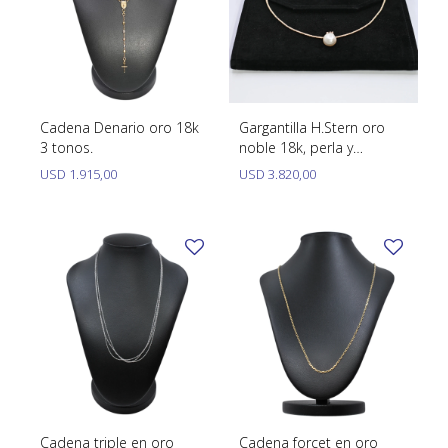
Cadena Denario oro 18k
Gargantilla H.Stern oro
3 tonos.
noble 18k, perla y
brillantes con estuche.
USD
1.915,00
USD
3.820,00
Cadena triple en oro
Cadena forcet en oro