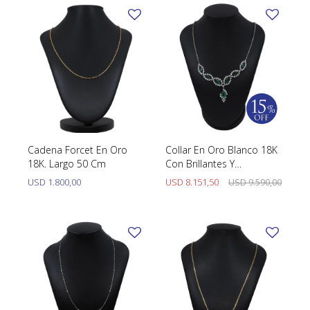
Cadena Forcet En Oro
Collar En Oro Blanco 18K
18K. Largo 50 Cm
Con Brillantes Y
Esmeraldas
USD
1.800,00
USD
8.151,50
USD
9.590,00