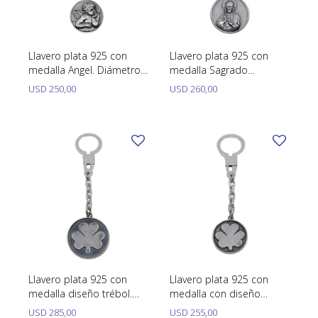
SWATCH
Llaveros
Pendientes y medallas
TISSOT
BULGARI
Marcadores de libros
Prendedores
Llavero plata 925 con
Llavero plata 925 con
CARTIER
medalla Angel. Diámetro
medalla Sagrado
Caravanas perlas
Pulseras
27 mm
corazon. Diámetro 32
USD
250,00
USD
260,00
CHOPARD
mm
JAEGER-LECOULTRE
LONGINES
MOVADO
OMEGA
OTRAS MARCAS RELOJES
ROLEX
Llavero plata 925 con
Llavero plata 925 con
medalla diseño trébol.
medalla con diseño
TAG HEUER
Diámetro 34 mm
trébol. Diámetro 27 mm
USD
285,00
USD
255,00