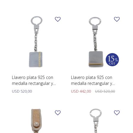
TUDOR
VACHERON & CONSTANTIN
Llavero plata 925 con
Llavero plata 925 con
medalla rectangular y
medalla rectangular y
detalle en oro 18k
detalle en oro 18k
USD
520,00
USD
442,00
USD
520,00