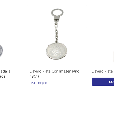
Medalla
Llavero Plata Con Imagen (Año
Llavero Plata
ada
1961)
CO
USD
390,00