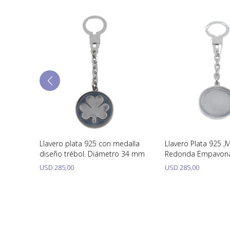
dalla
Llavero plata 925 con medalla
Llavero Plata 925 ,
ro 32
diseño trébol. Diámetro 34 mm
Redonda Empavon
USD
285,00
USD
285,00