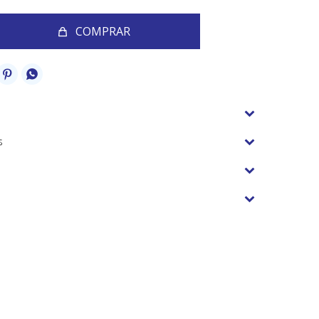
COMPRAR


s