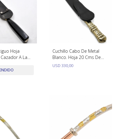
tiguo Hoja
Cuchillo Cabo De Metal
s Cazador A La
Blanco. Hoja 20 Cms De
o De Urea
Largo.
USD
330,00
ENDIDO