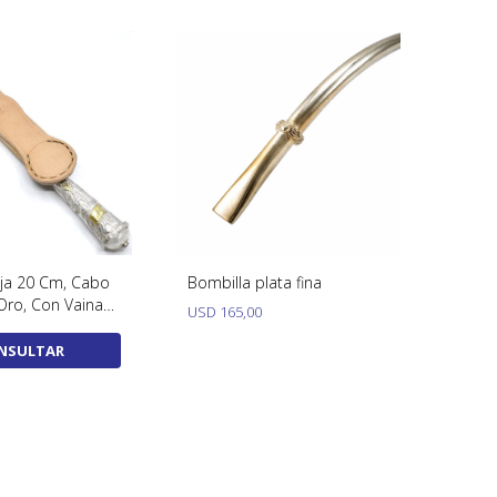
oja 20 Cm, Cabo
Bombilla plata fina
Oro, Con Vaina
USD
165,00
NSULTAR