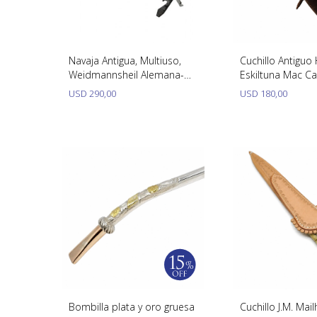
Navaja Antigua, Multiuso,
Cuchillo Antiguo
Weidmannsheil Alemana-
Eskiltuna Mac C
Cachas Asta De Ciervo
Ciervo. Hoja 18
USD
290,00
USD
180,00
Bombilla plata y oro gruesa
Cuchillo J.M. Mai