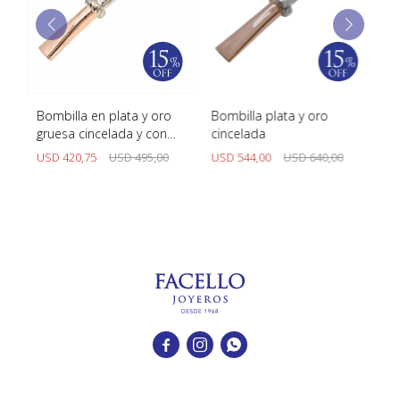
a y oro
Bombilla plata y oro
Bombilla plata y oro
a y con
cincelada
gruesa
D
495,00
USD
544,00
USD
640,00
USD
544,00
USD
640,00


