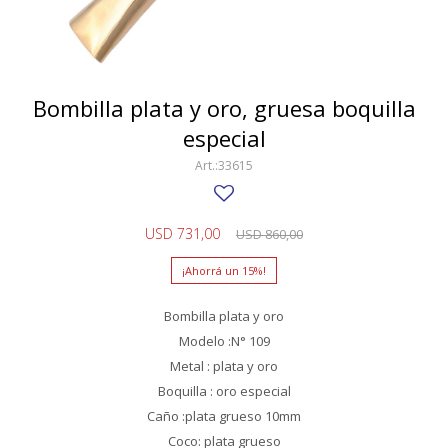
SWATCH
Llaveros
Pendientes y medallas
TISSOT
BULGARI
Marcadores de libros
Prendedores
CARTIER
Bombilla plata y oro, gruesa boquilla
Caravanas perlas
Pulseras
especial
CHOPARD
33615
JAEGER-LECOULTRE
LONGINES
USD
731,00
USD
860,00
MOVADO
15
OMEGA
Bombilla plata y oro
OTRAS MARCAS RELOJES
Modelo :N° 109
Metal : plata y oro
ROLEX
Boquilla : oro especial
TAG HEUER
Caño :plata grueso 10mm
Coco: plata grueso