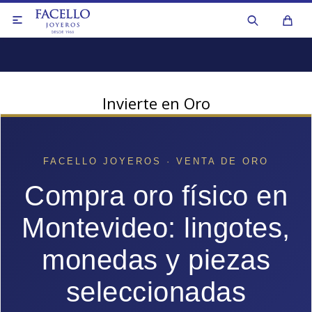

Invierte en Oro
FACELLO JOYEROS · VENTA DE ORO
Anillos
Compra oro físico en
Aros y caravanas
Anillos
Montevideo: lingotes,
Collares y cadenas
Aros y caravanas
Colgantes y dijes
Collares de perlas
monedas y piezas
Medallas y cruces
Collares y cadenas
seleccionadas
Pulseras
Otros