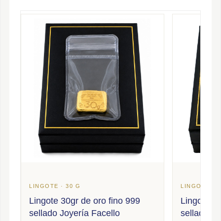
LINGOTE · 30 G
LINGOTE · 5
Lingote 30gr de oro fino 999
Lingote 50
sellado Joyería Facello
sellado Jo