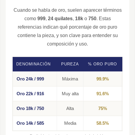
Cuando se habla de oro, suelen aparecer términos
como
999
,
24 quilates
,
18k
o
750
. Estas
referencias indican qué porcentaje de oro puro
contiene la pieza, y son clave para entender su
composición y uso.
DENOMINACIÓN
PUREZA
% ORO PURO
USO
Oro 24k / 999
Máxima
99.9%
Ling
Oro 22k / 916
Muy alta
91.6%
Mone
Oro 18k / 750
Alta
75%
Joyer
Oro 14k / 585
Media
58.5%
Joye