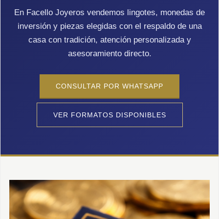
SWATCH
En Facello Joyeros vendemos lingotes, monedas de
Llaveros
Pendientes y medallas
inversión y piezas elegidas con el respaldo de una
TISSOT
BULGARI
Marcadores de libros
Prendedores
casa con tradición, atención personalizada y
CARTIER
Caravanas perlas
Pulseras
asesoramiento directo.
CHOPARD
JAEGER-LECOULTRE
CONSULTAR POR WHATSAPP
LONGINES
VER FORMATOS DISPONIBLES
MOVADO
OMEGA
OTRAS MARCAS RELOJES
ROLEX
TAG HEUER