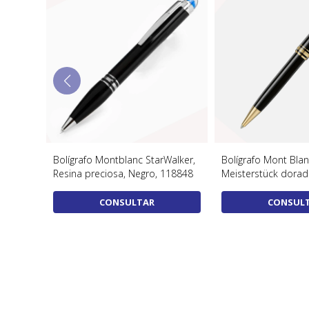
441
Bolígrafo Montblanc StarWalker,
Bolígrafo Mont Bla
Resina preciosa, Negro, 118848
Meisterstück dora
CONSULTAR
CONSUL