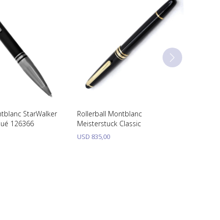
ntblanc StarWalker
Rollerball Montblanc
oué 126366
Meisterstuck Classic
USD
835,00