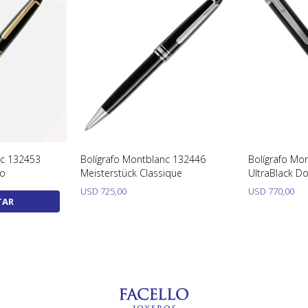
nc 132453
Bolígrafo Montblanc 132446
Bolígrafo Mo
do
Meisterstück Classique
UltraBlack D
USD
725,00
USD
770,00
TAR