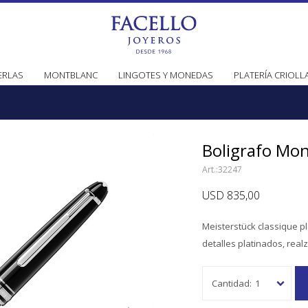
ERLAS
MONTBLANC
LINGOTES Y MONEDAS
PLATERÍA CRIOLL
Boligrafo Mo
32247
USD
835,00
Meisterstück classique pl
detalles platinados, real
1