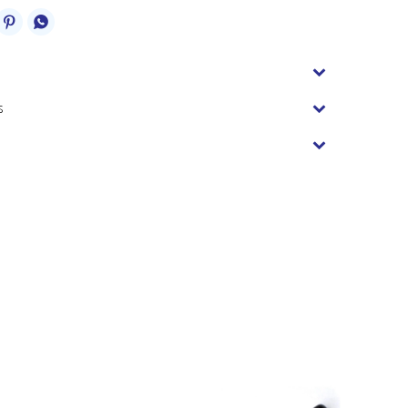


s