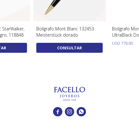
 StarWalker,
Bolígrafo Mont Blanc 132453
Bolígrafo Mo
egro, 118848
Meisterstück dorado
UltraBlack D
USD
770,00
TAR
CONSULTAR


