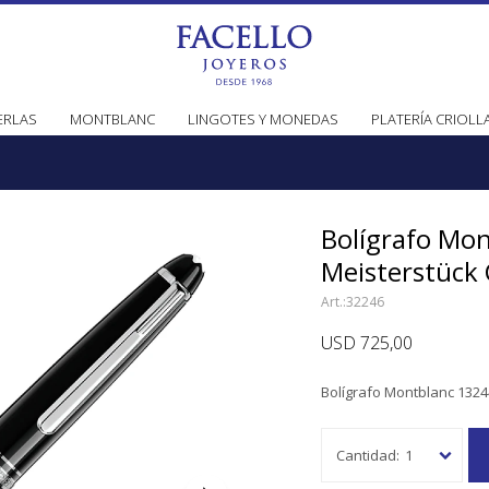
ERLAS
MONTBLANC
LINGOTES Y MONEDAS
PLATERÍA CRIOLL
Bolígrafo Mo
Meisterstück 
32246
USD
725,00
Bolígrafo Montblanc 1324
1