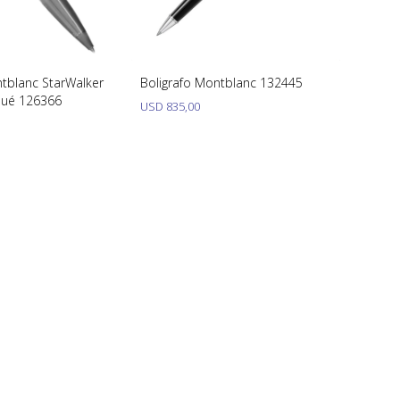
ntblanc StarWalker
Boligrafo Montblanc 132445
oué 126366
USD
835,00