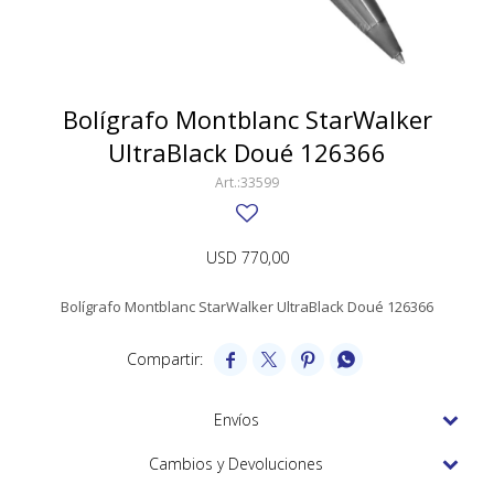
SWATCH
Llaveros
Pendientes y medallas
TISSOT
BULGARI
Marcadores de libros
Prendedores
CARTIER
Bolígrafo Montblanc StarWalker
Caravanas perlas
Pulseras
UltraBlack Doué 126366
CHOPARD
33599
JAEGER-LECOULTRE
LONGINES
USD
770,00
MOVADO
Bolígrafo Montblanc StarWalker UltraBlack Doué 126366
OMEGA




OTRAS MARCAS RELOJES
ROLEX
Envíos
TAG HEUER
Cambios y Devoluciones