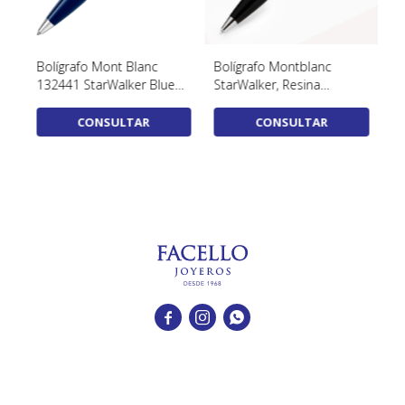
Bolígrafo Mont Blanc
Bolígrafo Montblanc
Bo
132441 StarWalker Blue
StarWalker, Resina
13
Planet
preciosa, Negro, 118848
d
CONSULTAR
CONSULTAR


