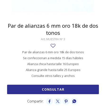
SWATCH
Llaveros
Pendientes y medallas
TISSOT
BULGARI
Marcadores de libros
Prendedores
CARTIER
Par de alianzas 6 mm oro 18k de dos
Caravanas perlas
Pulseras
tonos
CHOPARD
MUESTRA Nº 3
JAEGER-LECOULTRE
LONGINES
Par de alianzas 6 mm oro 18k de dos tonos
Se confeccionan a medida 15 días hábiles
MOVADO
Alianza chica hasta talle 16 Europeo
OMEGA
Alianza grande hasta talle 25 Europeo
Consulte otros talles y anchos
OTRAS MARCAS RELOJES
ROLEX
CONSULTAR
TAG HEUER



