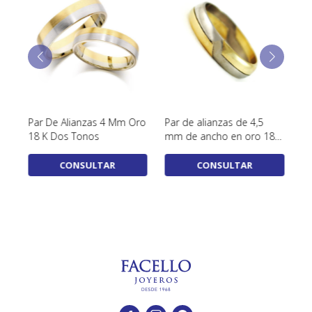
Par De Alianzas 4 Mm Oro
Par de alianzas de 4,5
Pa
 4
18 K Dos Tonos
mm de ancho en oro 18K
tr
dos tonos
CONSULTAR
CONSULTAR