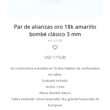
SWATCH
Llaveros
Pendientes y medallas
TISSOT
BULGARI
Marcadores de libros
Prendedores
CARTIER
Par de alianzas oro 18k amarillo
Caravanas perlas
Pulseras
bombé clásico 3 mm
CHOPARD
31590
JAEGER-LECOULTRE
LONGINES
USD
1.715,00
MOVADO
Se confecciona a medida en 10 días hábiles de confirmados
OMEGA
los talles
Grabado incluido.
OTRAS MARCAS RELOJES
Ancho: 3 mm
ROLEX
Altura: Bombé clásico
Talles estándar: chica hasta talla 18 y grande hasta talla 26
TAG HEUER
Europeas