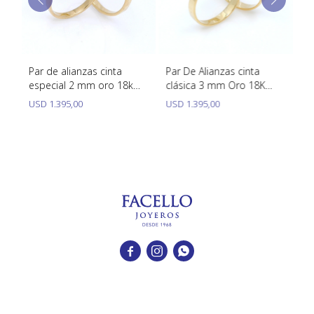
K
Par de alianzas cinta
Par De Alianzas cinta
Pa
especial 2 mm oro 18k
clásica 3 mm Oro 18K
am
amarillo
amarillo
3
USD
1.395,00
USD
1.395,00
U


