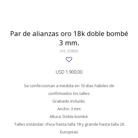
SWATCH
Llaveros
Pendientes y medallas
TISSOT
BULGARI
Marcadores de libros
Prendedores
CARTIER
Par de alianzas oro 18k doble bombé
Caravanas perlas
Pulseras
3 mm.
CHOPARD
33866
JAEGER-LECOULTRE
LONGINES
USD
1.900,00
MOVADO
Se confeccionan a medida en 10 días hábiles de
OMEGA
confirmados los talles
Grabado incluido.
OTRAS MARCAS RELOJES
Ancho: 3 mm
ROLEX
Altura: Doble bombé.
Talles estándar: chica hasta talla 18 y grande hasta talla 26
TAG HEUER
Europeas