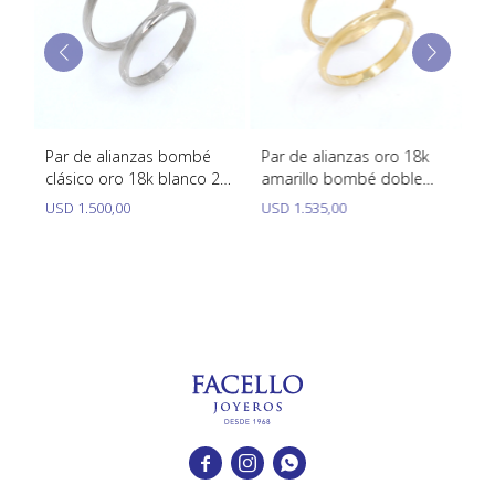
Par de alianzas bombé
Par de alianzas oro 18k
Pa
clásico oro 18k blanco 2,5
amarillo bombé doble
cl
mm
2.50 mm
am
USD
1.500,00
USD
1.535,00
U


