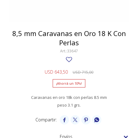
SWATCH
Llaveros
Pendientes y medallas
TISSOT
BULGARI
Marcadores de libros
Prendedores
CARTIER
8,5 mm Caravanas en Oro 18 K Con
Caravanas perlas
Pulseras
Perlas
CHOPARD
33647
JAEGER-LECOULTRE
LONGINES
USD
643,50
USD
715,00
MOVADO
10
OMEGA
Caravanas en oro 18k con perlas 8.5 mm
OTRAS MARCAS RELOJES
peso 3.1 grs.
ROLEX




TAG HEUER
Envíos