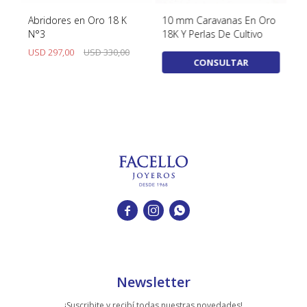
8K
Abridores en Oro 18 K
10 mm Caravanas En Oro
9 
N°3
18K Y Perlas De Cultivo
Y 
M
USD
297,00
USD
330,00
U
CONSULTAR



Newsletter
¡Suscribite y recibí todas nuestras novedades!