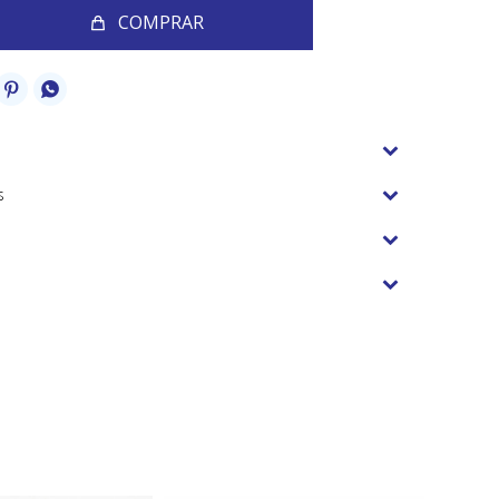
COMPRAR


s