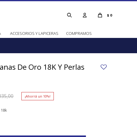
$
0
A
ACCESORIOS Y LAPICERAS
COMPRAMOS
anas De Oro 18K Y Perlas
035,00
10
 18k