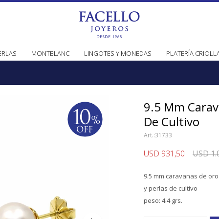
ERLAS
MONTBLANC
LINGOTES Y MONEDAS
PLATERÍA CRIOLL
9.5 Mm Carav
De Cultivo
31733
USD
931,50
USD
1.
9.5 mm caravanas de oro
y perlas de cultivo
peso: 4.4 grs.