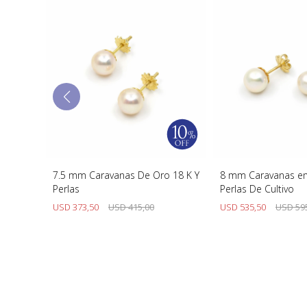
8 K Y
7.5 mm Caravanas De Oro 18 K Y
8 mm Caravanas en
Perlas
Perlas De Cultivo
USD
373,50
USD
415,00
USD
535,50
USD
59