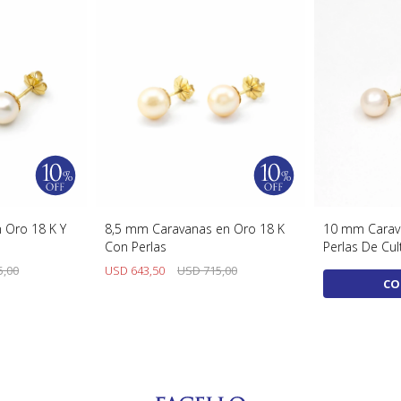
 Oro 18 K Y
8,5 mm Caravanas en Oro 18 K
10 mm Carav
Con Perlas
Perlas De Cul
5,00
USD
643,50
USD
715,00
CO