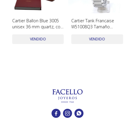
TUDOR
VACHERON & CONSTANTIN
Cartier Ballon Blue 3005
Cartier Tank Francaise
Ro
unisex 36 mm quartz, con
W51008Q3 Tamaño
3
caja y papeles
Pequeño Año 2022 Con
Ca
Estuche Y Papeles
In
VENDIDO
VENDIDO


