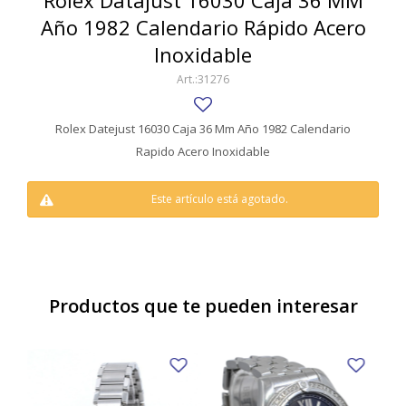
Rolex Datajust 16030 Caja 36 MM
SWATCH
Año 1982 Calendario Rápido Acero
Llaveros
Pendientes y medallas
TISSOT
BULGARI
Inoxidable
Marcadores de libros
Prendedores
31276
CARTIER
Caravanas perlas
Pulseras
CHOPARD
Rolex Datejust 16030 Caja 36 Mm Año 1982 Calendario
Rapido Acero Inoxidable
JAEGER-LECOULTRE
LONGINES
Este artículo está agotado.
MOVADO
OMEGA
Productos que te pueden interesar
OTRAS MARCAS RELOJES
ROLEX
TAG HEUER