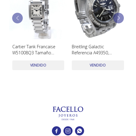
TUDOR
VACHERON & CONSTANTIN
Cartier Tank Francaise
Breitling Galactic
Ca
on
W51008Q3 Tamaño
Referencia A49350,
mo
Pequeño Año 2022 Con
Automatico, Bisel De
ac
Estuche Y Papeles
Diamantes, Esfera Negra
VENDIDO
VENDIDO


