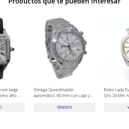
Productos que te pueden interesar
mont large
Omega Speedmaster
Rolex Lady D
cero año
automático 40 mm con caja y
Oro 26 Mm A
peles
garantías año 2016
O
VENDIDO