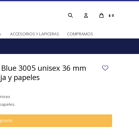
$
0
A
ACCESORIOS Y LAPICERAS
COMPRAMOS
n Blue 3005 unisex 36 mm
ja y papeles
unisex
 papeles.
agotado.