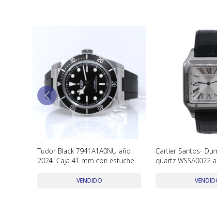
 Mm
Tudor Black 7941A1A0NU año
Cartier Santos- Du
ble
2024. Caja 41 mm con estuche y
quartz WSSA0022 a
papeles. Excelente!!
2025 con caja y pa
VENDIDO
VENDID