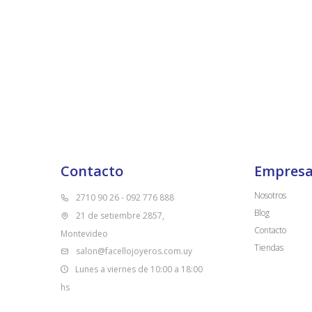
Contacto
Empres
Nosotros
2710 90 26 - 092 776 888
Blog
21 de setiembre 2857,
Contacto
Montevideo
Tiendas
salon@facellojoyeros.com.uy
Lunes a viernes de 10:00 a 18:00
hs