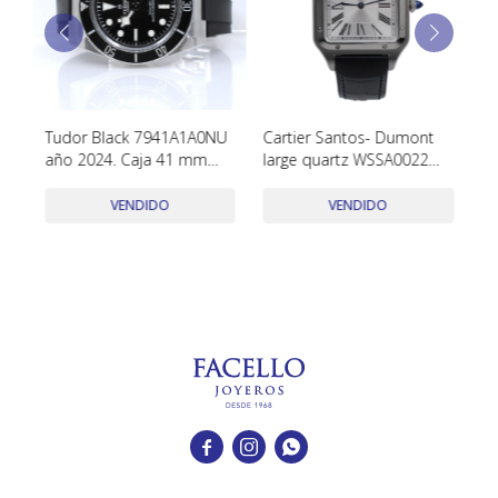
TUDOR
VACHERON & CONSTANTIN
4
Tudor Black 7941A1A0NU
Cartier Santos- Dumont
O
año 2024. Caja 41 mm
large quartz WSSA0022
a
con estuche y papeles.
acero año 2025 con caja y
ca
Excelente!!
papeles
VENDIDO
VENDIDO


