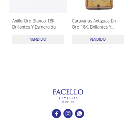
TUDOR
VACHERON & CONSTANTIN
,
Anillo Oro Blanco 18K
Caravanas Antiguas En
Me
Brillantes Y Esmeralda
Oro 18K, Brillantes Y
En
Diamantes
VENDIDO
VENDIDO


