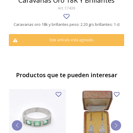
Caravanas Oro 18K Y Brillantes
SWATCH
17439
Llaveros
Pendientes y medallas
TISSOT
BULGARI
Marcadores de libros
Prendedores
Caravanas oro 18k y brillantes peso: 2.20 grs brillantes: 1 ct
CARTIER
Caravanas perlas
Pulseras
CHOPARD
Este artículo está agotado.
JAEGER-LECOULTRE
LONGINES
Productos que te pueden interesar
MOVADO
OMEGA
OTRAS MARCAS RELOJES
ROLEX
TAG HEUER