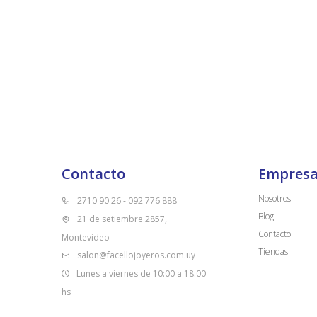
Contacto
Empres
Nosotros
2710 90 26 - 092 776 888
Blog
21 de setiembre 2857,
Contacto
Montevideo
Tiendas
salon@facellojoyeros.com.uy
Lunes a viernes de 10:00 a 18:00
hs