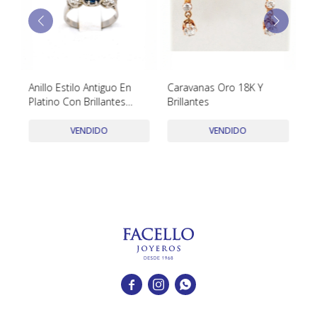
TUDOR
VACHERON & CONSTANTIN
Anillo Estilo Antiguo En
Caravanas Oro 18K Y
An
Platino Con Brillantes
Brillantes
Br
Laterales Y Zafiro Central
VENDIDO
VENDIDO


