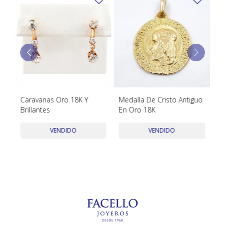
TUDOR
VACHERON & CONSTANTIN
Caravanas Oro 18K Y
Medalla De Cristo Antiguo
Cr
Brillantes
En Oro 18K
Or
l
Di
Cu
VENDIDO
VENDIDO
Se