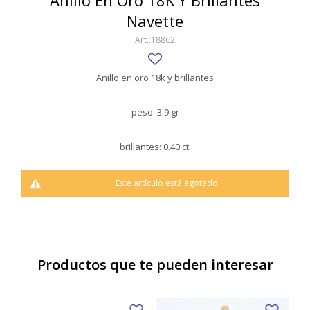
Anillo En Oro 18K Y Brillantes
SWATCH
Navette
Llaveros
Pendientes y medallas
TISSOT
BULGARI
18862
Marcadores de libros
Prendedores
CARTIER
Caravanas perlas
Pulseras
Anillo en oro 18k y brillantes
CHOPARD
peso: 3.9 gr
JAEGER-LECOULTRE
brillantes: 0.40 ct.
LONGINES
MOVADO
Este artículo está agotado.
OMEGA
OTRAS MARCAS RELOJES
ROLEX
Productos que te pueden interesar
TAG HEUER