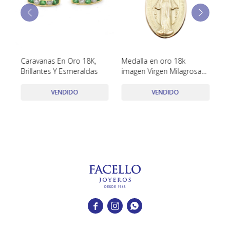
TUDOR
VACHERON & CONSTANTIN
Caravanas En Oro 18K,
Medalla en oro 18k
An
Brillantes Y Esmeraldas
imagen Virgen Milagrosa
To
medidas 2,7 x 1.6 cm
Ba
VENDIDO
VENDIDO


