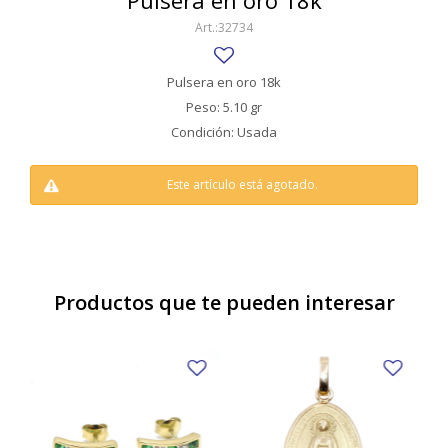
Pulsera en oro 18k
SWATCH
32734
Llaveros
Pendientes y medallas
TISSOT
BULGARI
Marcadores de libros
Prendedores
Pulsera en oro 18k
CARTIER
Peso: 5.10 gr
Caravanas perlas
Pulseras
Condición: Usada
CHOPARD
JAEGER-LECOULTRE
Este artículo está agotado.
LONGINES
MOVADO
OMEGA
Productos que te pueden interesar
OTRAS MARCAS RELOJES
ROLEX
TAG HEUER