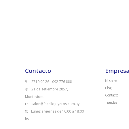
Contacto
Empres
Nosotros
2710 90 26 - 092 776 888
Blog
21 de setiembre 2857,
Contacto
Montevideo
Tiendas
salon@facellojoyeros.com.uy
Lunes a viernes de 10:00 a 18:00
hs