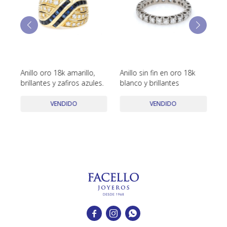
TUDOR
VACHERON & CONSTANTIN
 ,
Anillo oro 18k amarillo,
Anillo sin fin en oro 18k
An
brillantes y zafiros azules.
blanco y brillantes
br
VENDIDO
VENDIDO


