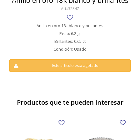
Anillo en oro 18k blanco y brillantes
SWATCH
32347
Llaveros
Pendientes y medallas
TISSOT
BULGARI
Marcadores de libros
Prendedores
Anillo en oro 18k blanco y brillantes
CARTIER
Peso: 6.2 gr
Caravanas perlas
Pulseras
Brillantes: 0.65 ct
CHOPARD
Condición: Usado
JAEGER-LECOULTRE
Este artículo está agotado.
LONGINES
MOVADO
OMEGA
Productos que te pueden interesar
OTRAS MARCAS RELOJES
ROLEX
TAG HEUER