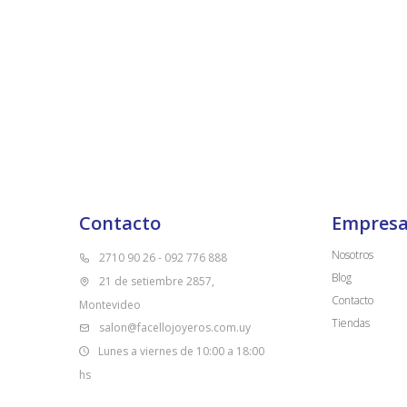
Contacto
Empres
Nosotros
2710 90 26 - 092 776 888
Blog
21 de setiembre 2857,
Contacto
Montevideo
Tiendas
salon@facellojoyeros.com.uy
Lunes a viernes de 10:00 a 18:00
hs