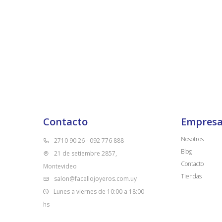
Contacto
Empres
Nosotros
2710 90 26 - 092 776 888
Blog
21 de setiembre 2857,
Contacto
Montevideo
Tiendas
salon@facellojoyeros.com.uy
Lunes a viernes de 10:00 a 18:00
hs