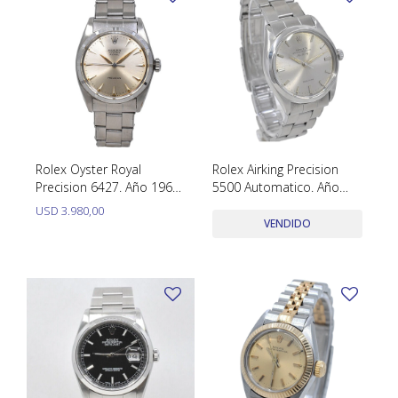
Rolex Oyster Royal
Rolex Airking Precision
Precision 6427. Año 1965.
5500 Automatico. Año
Caja 34 Mm
1965
USD
3.980,00
VENDIDO