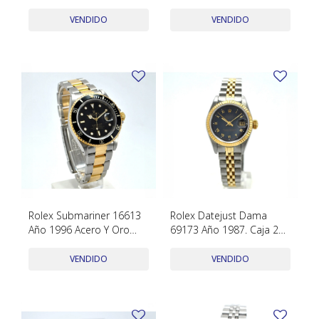
Y Oro
Año 1980
VENDIDO
VENDIDO
Rolex Submariner 16613
Rolex Datejust Dama
Año 1996 Acero Y Oro
69173 Año 1987. Caja 26
18K Con Cajas, Papeles Y
Mm.
Accesorios
VENDIDO
VENDIDO