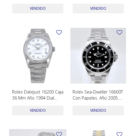
Caja 25 Mm. Acero
Dial Pie Pan
Inoxidable
VENDIDO
VENDIDO
Rolex Datejust 16200 Caja
Rolex Sea-Dweller 16600T
36 Mm Año 1994 Dial
Con Papeles. Año 2005.
Blanco Con Números
Caja 40 Mm
Romanos
VENDIDO
VENDIDO