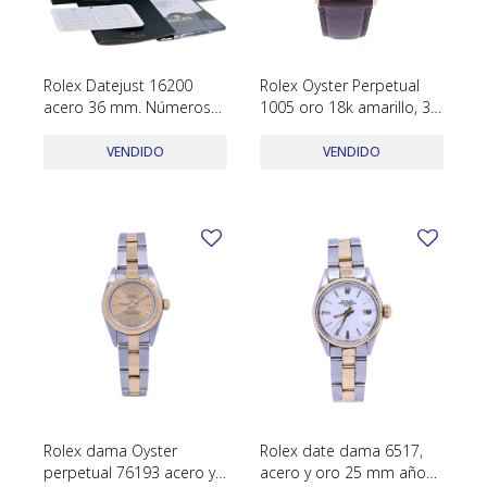
SWATCH
Llaveros
Pendientes y medallas
TISSOT
BULGARI
Marcadores de libros
Prendedores
Rolex Datejust 16200
Rolex Oyster Perpetual
CARTIER
acero 36 mm. Números
1005 oro 18k amarillo, 34
Caravanas perlas
Pulseras
romanos con caja y
mm año 1965 brazalete
CHOPARD
papeles, año 2005.
de cuero marrón.
VENDIDO
VENDIDO
JAEGER-LECOULTRE
LONGINES
MOVADO
OMEGA
OTRAS MARCAS RELOJES
ROLEX
TAG HEUER
Rolex dama Oyster
Rolex date dama 6517,
perpetual 76193 acero y
acero y oro 25 mm año