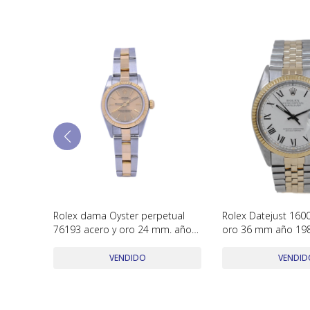
 oro 34
Rolex dama Oyster perpetual
Rolex Datejust 160
rápido
76193 acero y oro 24 mm. año
oro 36 mm año 198
2000
rápido
VENDIDO
VENDID