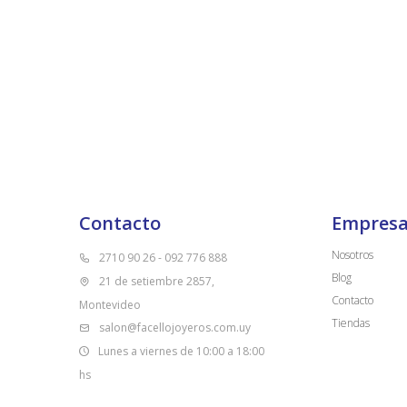
Contacto
Empres
Nosotros
2710 90 26 - 092 776 888
Blog
21 de setiembre 2857,
Contacto
Montevideo
Tiendas
salon@facellojoyeros.com.uy
Lunes a viernes de 10:00 a 18:00
hs