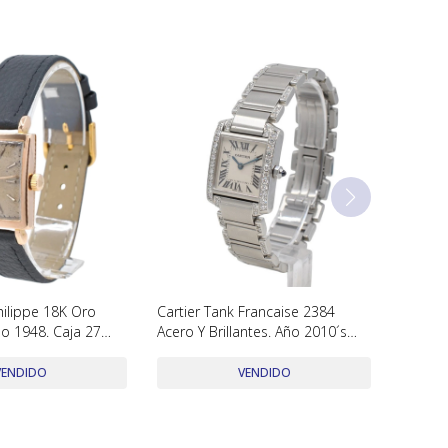
hilippe 18K Oro
Cartier Tank Francaise 2384
o 1948. Caja 27
Acero Y Brillantes. Año 2010´s
cto De Archivos
Caja 20 X 25 Mm Con Caja
Original
VENDIDO
VENDIDO