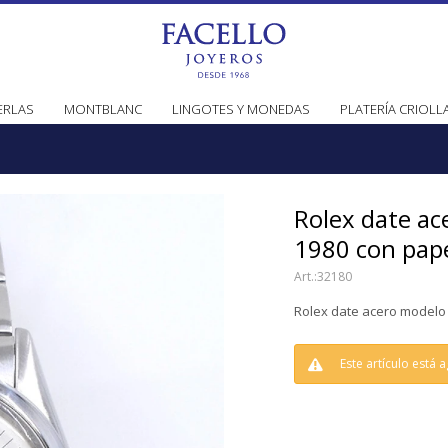
ERLAS
MONTBLANC
LINGOTES Y MONEDAS
PLATERÍA CRIOLL
Rolex date a
1980 con pap
32180
Rolex date acero modelo
Este artículo está 