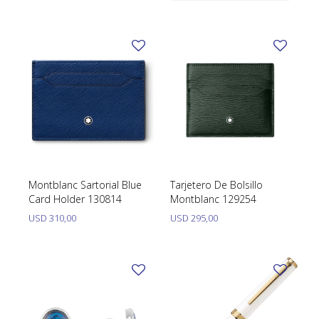
Caja Y Papeles
Montblanc Sartorial Blue
Tarjetero De Bolsillo
Card Holder 130814
Montblanc 129254
USD
310,00
USD
295,00