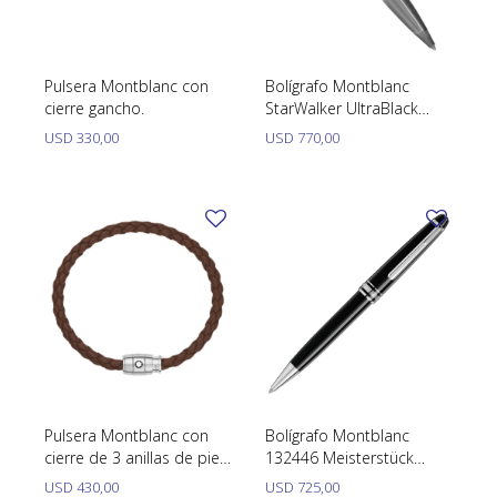
Pulsera Montblanc con
Bolígrafo Montblanc
cierre gancho.
StarWalker UltraBlack
Doué 126366
USD
330,00
USD
770,00
Pulsera Montblanc con
Bolígrafo Montblanc
cierre de 3 anillas de piel
132446 Meisterstück
soft Referencia 136001.
Classique
USD
430,00
USD
725,00