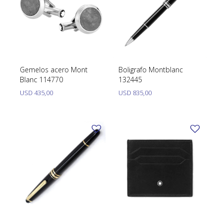
Gemelos acero Mont
Boligrafo Montblanc
Blanc 114770
132445
USD
435,00
USD
835,00