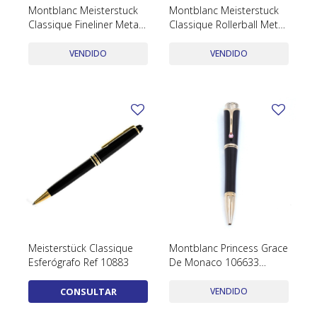
Montblanc Meisterstuck
Montblanc Meisterstuck
Classique Fineliner Metal
Classique Rollerball Metal
Dorado Y Negro
Dorado Y Negro
VENDIDO
VENDIDO
Meisterstück Classique
Montblanc Princess Grace
Esferógrafo Ref 10883
De Monaco 106633
Ballpoint Color Purple
Con Estuche Y Papeles
CONSULTAR
VENDIDO