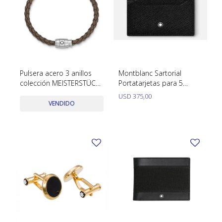
Pulsera acero 3 anillos
Montblanc Sartorial
colección MEISTERSTÜCK
Portatarjetas para 5
en cuero 133154
tarjetas
USD
375,00
VENDIDO