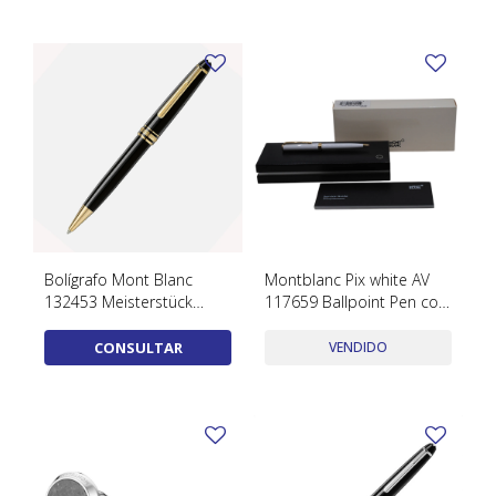
TUDOR
VACHERON & CONSTANTIN
Bolígrafo Mont Blanc
Montblanc Pix white AV
132453 Meisterstück
117659 Ballpoint Pen con
dorado
estuche y papeles
CONSULTAR
VENDIDO