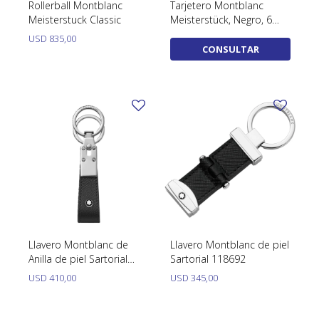
Rollerball Montblanc
Tarjetero Montblanc
Meisterstuck Classic
Meisterstück, Negro, 6
Tarjetas, 198324
USD
835,00
CONSULTAR
Llavero Montblanc de
Llavero Montblanc de piel
Anilla de piel Sartorial
Sartorial 118692
130747
USD
410,00
USD
345,00