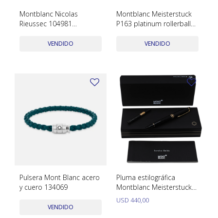
SWATCH
Montblanc Nicolas
Montblanc Meisterstuck
Llaveros
Pendientes y medallas
Rieussec 104981
P163 platinum rollerball
TISSOT
BULGARI
Cronógrafo 43mm. Acero
serie XX1722244 con caja
Marcadores de libros
Prendedores
inoxidable brazalete
y papeles
VENDIDO
VENDIDO
CARTIER
cuero.
Caravanas perlas
Pulseras
CHOPARD
JAEGER-LECOULTRE
LONGINES
MOVADO
OMEGA
OTRAS MARCAS RELOJES
Pulsera Mont Blanc acero
Pluma estilográfica
ROLEX
y cuero 134069
Montblanc Meisterstuck
usada con caja y papeles
USD
440,00
TAG HEUER
VENDIDO