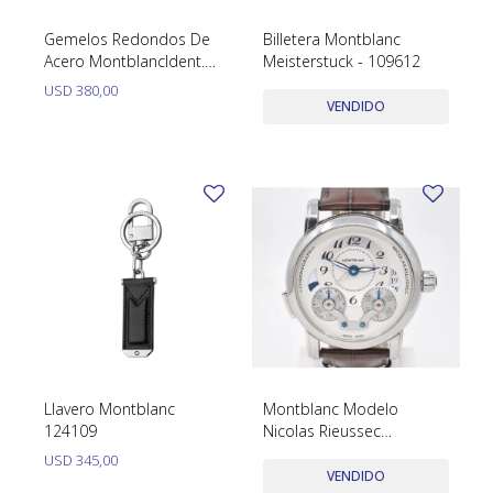
Gemelos Redondos De
Billetera Montblanc
Acero MontblancIdent.
Meisterstuck - 109612
Número: 112902
USD
380,00
VENDIDO
Llavero Montblanc
Montblanc Modelo
124109
Nicolas Rieussec
Cronografo 43Mm.
USD
345,00
Ref.106487. Año 2020
VENDIDO