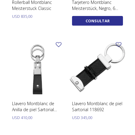
Rollerball Montblanc
Tarjetero Montblanc
Meisterstuck Classic
Meisterstück, Negro, 6
Tarjetas, 198324
USD
835,00
CONSULTAR
Llavero Montblanc de
Llavero Montblanc de piel
Anilla de piel Sartorial
Sartorial 118692
130747
USD
410,00
USD
345,00