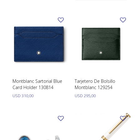
Caja Y Papeles
Montblanc Sartorial Blue
Tarjetero De Bolsillo
Card Holder 130814
Montblanc 129254
USD
310,00
USD
295,00