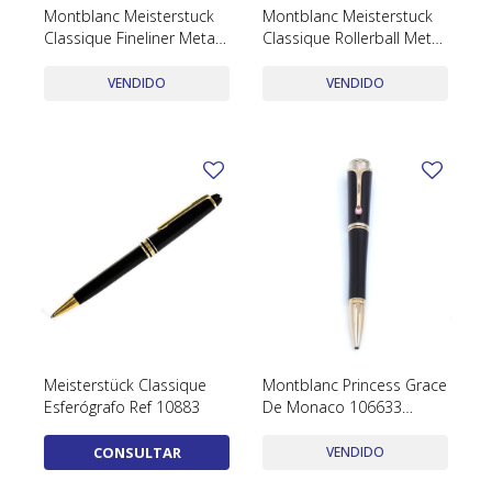
Montblanc Meisterstuck
Montblanc Meisterstuck
Classique Fineliner Metal
Classique Rollerball Metal
Dorado Y Negro
Dorado Y Negro
VENDIDO
VENDIDO
Meisterstück Classique
Montblanc Princess Grace
Esferógrafo Ref 10883
De Monaco 106633
Ballpoint Color Purple
Con Estuche Y Papeles
CONSULTAR
VENDIDO