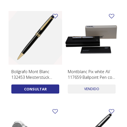
TUDOR
VACHERON & CONSTANTIN
Bolígrafo Mont Blanc
Montblanc Pix white AV
132453 Meisterstück
117659 Ballpoint Pen con
dorado
estuche y papeles
CONSULTAR
VENDIDO