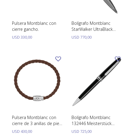
Pulsera Montblanc con
Bolígrafo Montblanc
cierre gancho.
StarWalker UltraBlack
Doué 126366
USD
330,00
USD
770,00
Pulsera Montblanc con
Bolígrafo Montblanc
cierre de 3 anillas de piel
132446 Meisterstück
soft Referencia 136001.
Classique
USD
430,00
USD
725,00