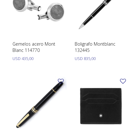
Gemelos acero Mont
Boligrafo Montblanc
Blanc 114770
132445
USD
435,00
USD
835,00