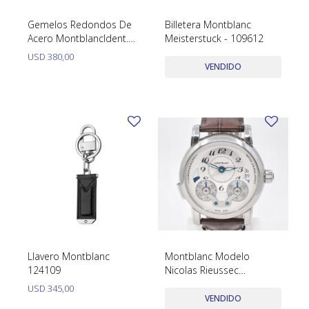
Gemelos Redondos De
Billetera Montblanc
Acero MontblancIdent.
Meisterstuck - 109612
Número: 112902
USD
380,00
VENDIDO
Llavero Montblanc
Montblanc Modelo
124109
Nicolas Rieussec
Cronografo 43Mm.
USD
345,00
Ref.106487. Año 2020
VENDIDO