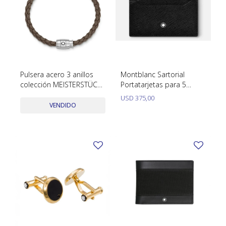
Pulsera acero 3 anillos
Montblanc Sartorial
colección MEISTERSTÜCK
Portatarjetas para 5
en cuero 133154
tarjetas
USD
375,00
VENDIDO