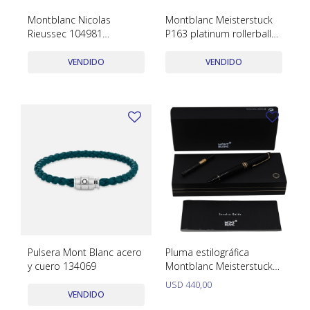
SWATCH
Montblanc Nicolas
Montblanc Meisterstuck
Llaveros
Pendientes y medallas
Rieussec 104981
P163 platinum rollerball
TISSOT
BULGARI
Cronógrafo 43mm. Acero
serie XX1722244 con caja
Marcadores de libros
Prendedores
inoxidable brazalete
y papeles
VENDIDO
VENDIDO
CARTIER
cuero.
Caravanas perlas
Pulseras
CHOPARD
JAEGER-LECOULTRE
LONGINES
MOVADO
OMEGA
OTRAS MARCAS RELOJES
Pulsera Mont Blanc acero
Pluma estilográfica
ROLEX
y cuero 134069
Montblanc Meisterstuck
usada con caja y papeles
USD
440,00
TAG HEUER
VENDIDO