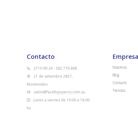
Contacto
Empres
Nosotros
2710 90 26 - 092 776 888
Blog
21 de setiembre 2857,
Contacto
Montevideo
Tiendas
salon@facellojoyeros.com.uy
Lunes a viernes de 10:00 a 18:00
hs