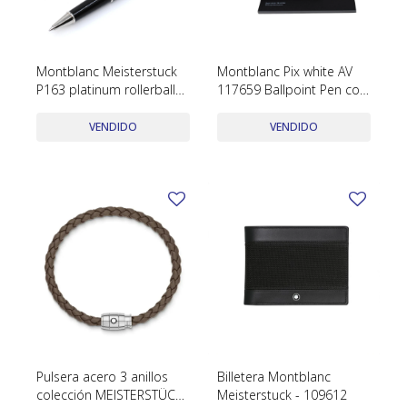
SWATCH
Llaveros
Pendientes y medallas
TISSOT
BULGARI
Marcadores de libros
Prendedores
Montblanc Meisterstuck
Montblanc Pix white AV
CARTIER
P163 platinum rollerball
117659 Ballpoint Pen con
Caravanas perlas
Pulseras
serie XX1722244 con caja
estuche y papeles
CHOPARD
y papeles
VENDIDO
VENDIDO
JAEGER-LECOULTRE
LONGINES
MOVADO
OMEGA
OTRAS MARCAS RELOJES
ROLEX
TAG HEUER
Pulsera acero 3 anillos
Billetera Montblanc
colección MEISTERSTÜCK
Meisterstuck - 109612