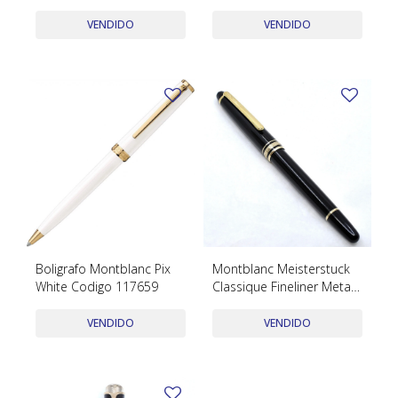
TUDOR
en cuero 133154
VENDIDO
VENDIDO
VACHERON & CONSTANTIN
Boligrafo Montblanc Pix
Montblanc Meisterstuck
White Codigo 117659
Classique Fineliner Metal
Dorado Y Negro
VENDIDO
VENDIDO