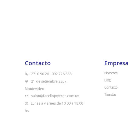
Contacto
Empres
Nosotros
2710 90 26 - 092 776 888
Blog
21 de setiembre 2857,
Contacto
Montevideo
Tiendas
salon@facellojoyeros.com.uy
Lunes a viernes de 10:00 a 18:00
hs