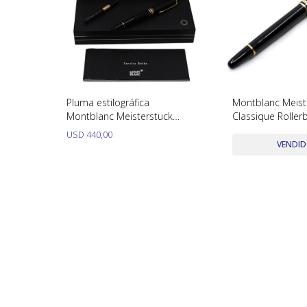
Pluma estilográfica
Montblanc Meist
Montblanc Meisterstuck
Classique Rollerb
usada con caja y papeles
Dorado Y Negro
USD
440,00
VENDI