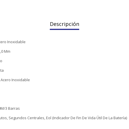
Descripción
cero Inoxidable
2,0 Mm
do
ata
 Acero Inoxidable
30M/3 Barras
tos, Segundos Centrales, Eol (Indicador De Fin De Vida Útil De La Batería)