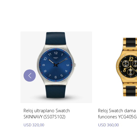
Reloj ultraplano Swatch
Reloj Swatch dama
SKINNAVY (SS07S102)
funciones YCG405G
DREAMNIGHT YELL
USD
320,00
USD
360,00