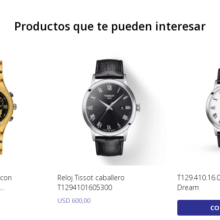
Productos que te pueden interesar
 con
Reloj Tissot caballero
T129.410.16.0
T1294101605300
Dream
OW
USD
600,00
CO