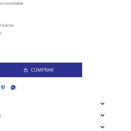
ero inoxidable
3 barras
s,
COMPRAR


s