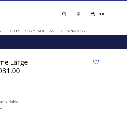
$
0
A
ACCESORIOS Y LAPICERAS
COMPRAMOS
ime Large
031.00
 inoxidable
mm