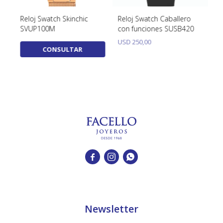
Reloj Swatch Skinchic
Reloj Swatch Caballero
Re
SVUP100M
con funciones SUSB420
SB
USD
250,00
U
CONSULTAR



Newsletter