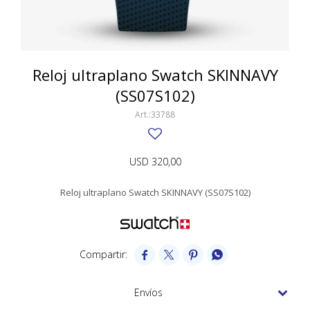
SWATCH
Llaveros
Pendientes y medallas
TISSOT
BULGARI
Marcadores de libros
Prendedores
CARTIER
Reloj ultraplano Swatch SKINNAVY
Caravanas perlas
Pulseras
(SS07S102)
CHOPARD
33788
JAEGER-LECOULTRE
LONGINES
USD
320,00
MOVADO
Reloj ultraplano Swatch SKINNAVY (SS07S102)
OMEGA
OTRAS MARCAS RELOJES




ROLEX
TAG HEUER
Envíos