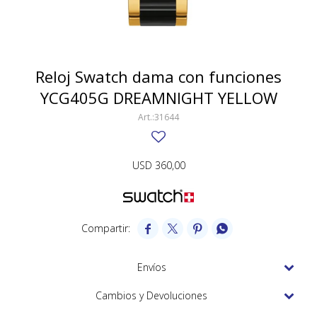
SWATCH
Llaveros
Pendientes y medallas
TISSOT
BULGARI
Marcadores de libros
Prendedores
CARTIER
Reloj Swatch dama con funciones
Caravanas perlas
Pulseras
YCG405G DREAMNIGHT YELLOW
CHOPARD
31644
JAEGER-LECOULTRE
LONGINES
USD
360,00
MOVADO
OMEGA




OTRAS MARCAS RELOJES
ROLEX
Envíos
TAG HEUER
Cambios y Devoluciones