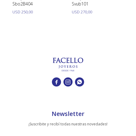
Sbo2B404
Svub101
co
Ca
USD
250,00
USD
270,00



Newsletter
¡Suscribite y recibí todas nuestras novedades!