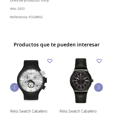
Línea de productos: Irony
Año: 2012
Referencia: YCG405G
Productos que te pueden interesar
Reloj Swatch Caballero
Reloj Swatch Caballero
Re