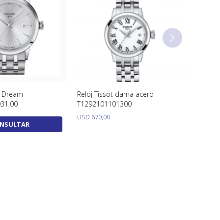
ic Dream
Reloj Tissot dama acero
031.00
T1292101101300
USD
670,00
NSULTAR