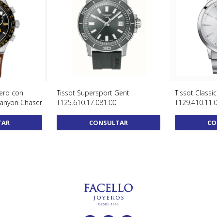
lero con
Tissot Supersport Gent
Tissot Class
Canyon Chaser
T125.610.17.081.00
T129.410.11.
TAR
CONSULTAR
CO