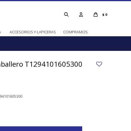
$
0
A
ACCESORIOS Y LAPICERAS
COMPRAMOS
caballero T1294101605300
1294101605300