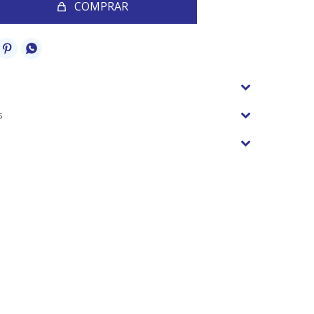
COMPRAR


s