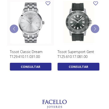
Tissot Classic Dream
Tissot Supersport Gent
Ti
T129.410.11.031.00
T125.610.17.081.00
T1
U
CONSULTAR
CONSULTAR